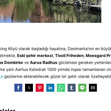
iking Köyü olarak başladığı hayatına, Danimarka’nın en büyük
 etmekte.
Eski şehir merkezi
,
Tivoli Friheden
,
Moesgard Pre
us Domkirke
ve
Aarus Radhus
görülmesi gereken yerlerden.
e yani Aarhus Katedrali 1300 yılında inşası tamamlanan old
ka
gezilerine eklenebilecek güzel bir şehir olarak özetleyebili