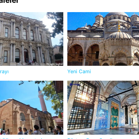
aleler
rayı
Yeni Cami