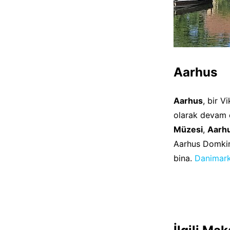
Aarhus
Aarhus
, bir V
olarak devam
Müzesi
,
Aarh
Aarhus Domkirk
bina.
Danimar