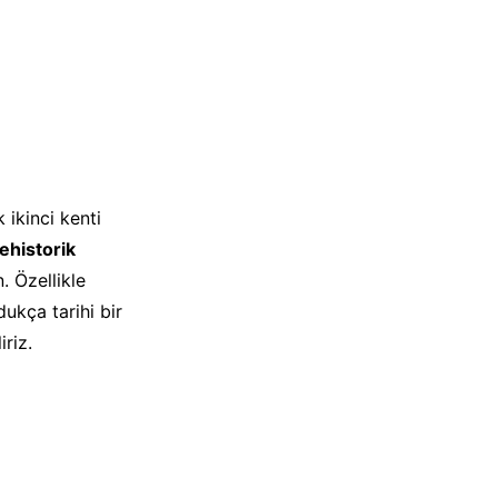
 ikinci kenti
historik
 Özellikle
ukça tarihi bir
riz.