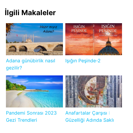
İlgili Makaleler
Adana günübirlik nasıl
Işığın Peşinde-2
gezilir?
Pandemi Sonrası 2023
Anafartalar Çarşısı :
Gezi Trendleri
Güzelliği Adında Saklı