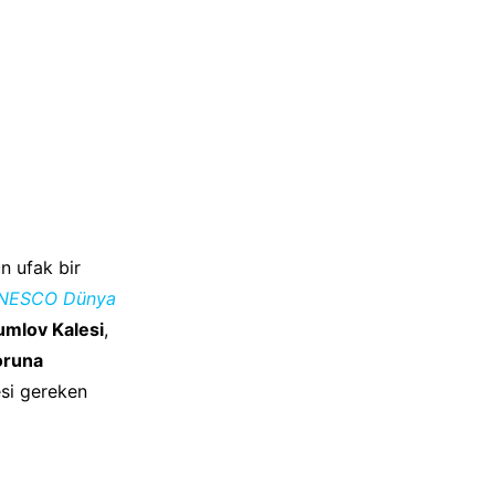
ün ufak bir
NESCO Dünya
mlov Kalesi
,
oruna
si gereken