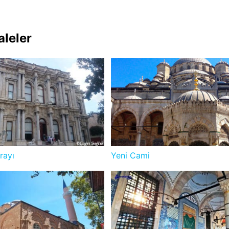
aleler
rayı
Yeni Cami