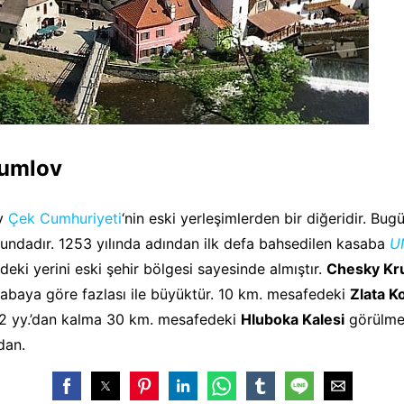
rumlov
v
Çek Cumhuriyeti
‘nin eski yerleşimlerden bir diğeridir. Bug
ndadır. 1253 yılında adından ilk defa bahsedilen kasaba
U
deki yerini eski şehir bölgesi sayesinde almıştır.
Chesky Kru
sabaya göre fazlası ile büyüktür. 10 km. mesafedeki
Zlata K
2 yy.’dan kalma 30 km. mesafedeki
Hluboka Kalesi
görülme
dan.