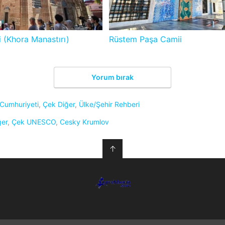
 (Khora Manastırı)
Rüstem Paşa Camii
Yorum bırak
Cumhuriyeti
,
Çek Diğer
,
Ülke/Şehir Rehberi
ğer
,
Çek UNESCO
,
Cesky Krumlov
↑