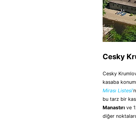
Cesky K
Cesky Krumlo
kasaba konumu
Mirası Listesi
‘
n
bu tarz bir ka
Manastırı
ve 1
diğer noktalar