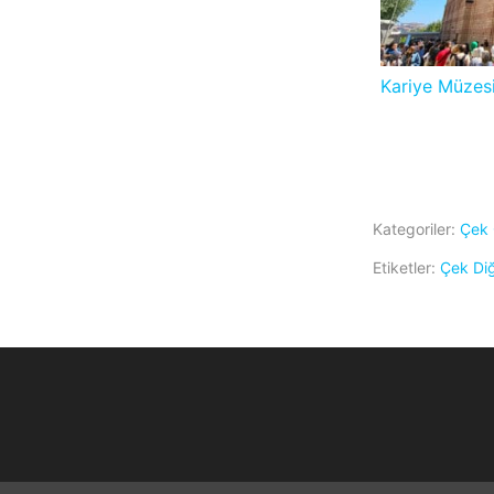
Kariye Müzesi
Kategoriler:
Çek 
Etiketler:
Çek Di