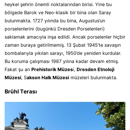
heykel şehrin önemli noktalarından birisi. Yine bu
bölgede Barok ve Neo-klasik bir bina olan Saray
bulunmakta. 1727 yılında bu bina, Augustus’un
porselenlerini (bugünkü Dresden Porselenleri)
saklamak amacıyla inşa edildi. Ancak porselenler hiçbir
zaman buraya getirilmemiş. 13 Şubat 1945’te savaşın
bombalarıyla yıkılan sarayı, 1950’de yeniden kurdular.
Bu koruma çalışması 1987 yılına kadar devam etmiş.
Fakat şu an
Prehistorik Müzes
i,
Dresden Etnoloji
Müzesi
, S
akson Halk Müzesi
müzeleri bulunmakta.
Brühl Terası