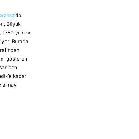
oransa
‘da
eri, Büyük
 1750 yılında
niyor. Burada
arafından
rını gösteren
sari’den
edik’e kadar
e almayı