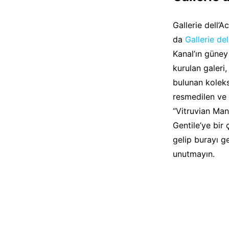
Gallerie dell’
da
Gallerie de
Kanal’ın güney
kurulan galeri,
bulunan koleksi
resmedilen ve 1
“Vitruvian Man
Gentile’ye bir
gelip burayı 
unutmayın.