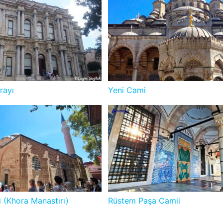
rayı
Yeni Cami
 (Khora Manastırı)
Rüstem Paşa Camii