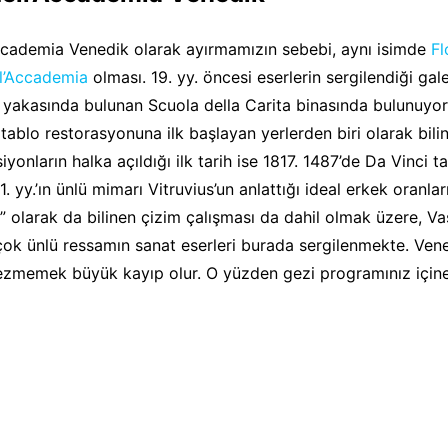
Accademia Venedik olarak ayırmamızın sebebi, aynı isimde
Fl
ll’Accademia
olması. 19. yy. öncesi eserlerin sergilendiği gal
 yakasında bulunan Scuola della Carita binasında bulunuyor.
 tablo restorasyonuna ilk başlayan yerlerden biri olarak bili
yonların halka açıldığı ilk tarih ise 1817. 1487’de Da Vinci t
. yy.’ın ünlü mimarı Vitruvius’un anlattığı ideal erkek oranla
” olarak da bilinen çizim çalışması da dahil olmak üzere, Va
 çok ünlü ressamın sanat eserleri burada sergilenmekte. Ven
gezmemek büyük kayıp olur. O yüzden gezi programınız için