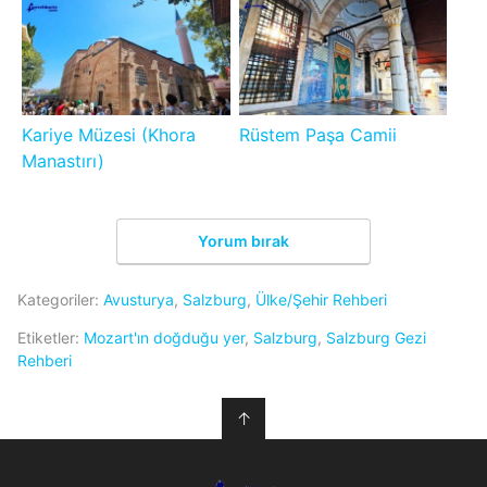
Kariye Müzesi (Khora
Rüstem Paşa Camii
Manastırı)
Yorum bırak
Kategoriler:
Avusturya
,
Salzburg
,
Ülke/Şehir Rehberi
Etiketler:
Mozart'ın doğduğu yer
,
Salzburg
,
Salzburg Gezi
Rehberi
↑