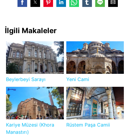
İlgili Makaleler
Beylerbeyi Sarayı
Yeni Cami
Kariye Müzesi (Khora
Rüstem Paşa Camii
Manastırı)