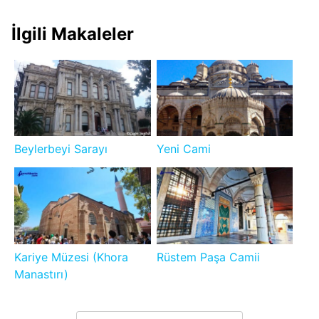
İlgili Makaleler
Beylerbeyi Sarayı
Yeni Cami
Kariye Müzesi (Khora
Rüstem Paşa Camii
Manastırı)