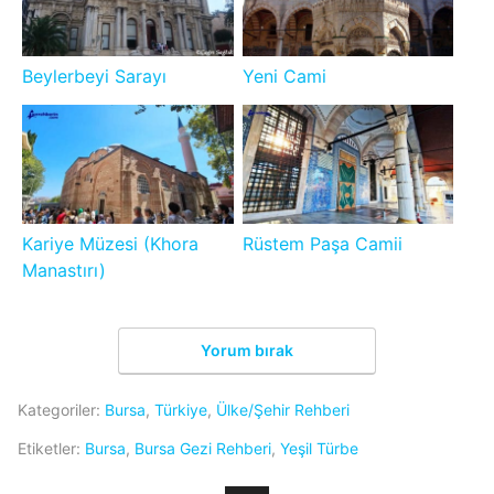
Beylerbeyi Sarayı
Yeni Cami
Kariye Müzesi (Khora
Rüstem Paşa Camii
Manastırı)
Yorum bırak
Kategoriler:
Bursa
,
Türkiye
,
Ülke/Şehir Rehberi
Etiketler:
Bursa
,
Bursa Gezi Rehberi
,
Yeşil Türbe