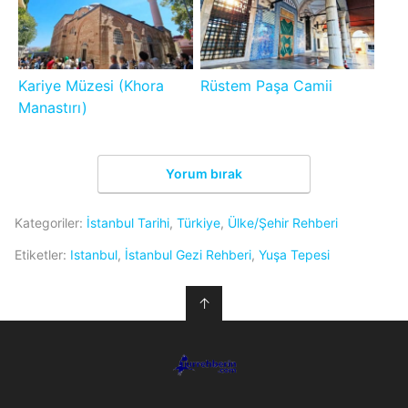
Kariye Müzesi (Khora
Rüstem Paşa Camii
Manastırı)
Yorum bırak
Kategoriler:
İstanbul Tarihi
,
Türkiye
,
Ülke/Şehir Rehberi
Etiketler:
Istanbul
,
İstanbul Gezi Rehberi
,
Yuşa Tepesi
↑