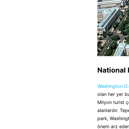
National 
Washington D
olan her yer b
Milyon turist 
alanlardır. Te
park, Washing
önem arz eder