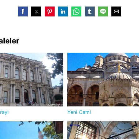
aleler
rayı
Yeni Cami