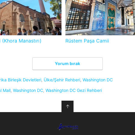
 (Khora Manastırı)
Rüstem Paşa Camii
Yorum bırak
ika Birleşik Devletleri
,
Ülke/Şehir Rehberi
,
Washington DC
l Mall
,
Washington DC
,
Washington DC Gezi Rehberi
↑