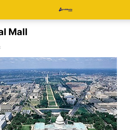
al Mall
k