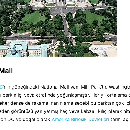
Mall
.C
‘nin göbeğindeki National Mall yani Milli Park’tır. Washingt
u parkın içi veya etrafında yoğunlaşmıştır. Her yıl ortalama 
çeker dense de rakama inanın ama sebebi bu parktan çok iç
peden görüntüsü yan yatmış haç veya kabzalı kılıç olarak nit
ton DC ve doğal olarak
Amerika Birleşik Devletleri
tarihi aç
.