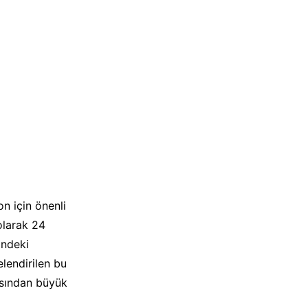
on için önenli
olarak 24
indeki
elendirilen bu
ısından büyük