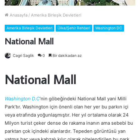
Anasayfa
/
Amerika Birleşik Devletleri
Amerika Birleşik Devletleri
Ülke/Şehir Rehberi
Washington DC
National Mall
Cagri Saglik
0
Bir dakikadan az
National Mall
Washington D.C
‘nin göbeğindeki National Mall yani Milli
Park’tır. Washington için önenli olan her yer bu parkın içi
veya etrafında yoğunlaşmıştır. Her yıl ortalama olarak 24
Milyon turist çeker dense de rakama inanın ama sebebi bu
parktan çok içindeki alanlardır. Tepeden görüntüsü yan
yatmış haç veya kabzalı kılıç olarak nitelendirilen bu park,