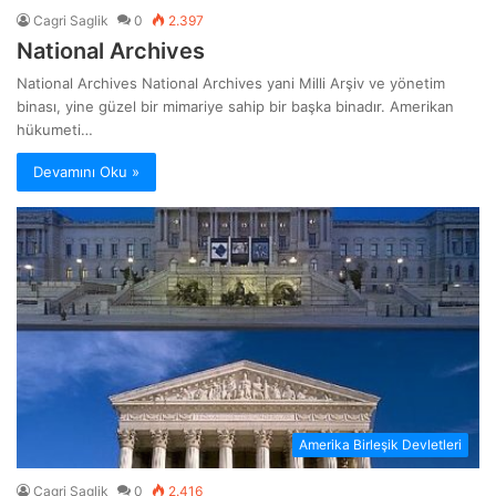
Cagri Saglik
0
2.397
National Archives
National Archives National Archives yani Milli Arşiv ve yönetim
binası, yine güzel bir mimariye sahip bir başka binadır. Amerikan
hükumeti…
Devamını Oku »
Amerika Birleşik Devletleri
Cagri Saglik
0
2.416