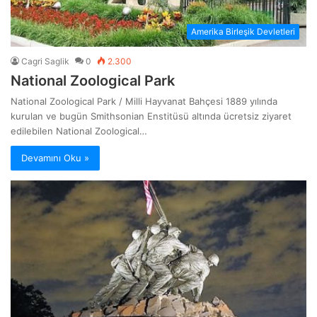
Amerika Birleşik Devletleri
Cagri Saglik
0
2.300
National Zoological Park
National Zoological Park / Milli Hayvanat Bahçesi 1889 yılında
kurulan ve bugün Smithsonian Enstitüsü altında ücretsiz ziyaret
edilebilen National Zoological…
Devamını Oku »