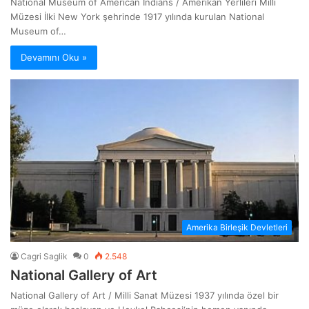
National Museum of American Indians / Amerikan Yerlileri Milli
Müzesi İlki New York şehrinde 1917 yılında kurulan National
Museum of…
Devamını Oku »
Amerika Birleşik Devletleri
Cagri Saglik
0
2.548
National Gallery of Art
National Gallery of Art / Milli Sanat Müzesi 1937 yılında özel bir