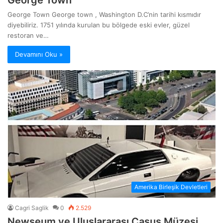
George Town George town , Washington D.C’nin tarihi kısmıdır
diyebiliriz. 1751 yılında kurulan bu bölgede eski evler, güzel
restoran ve…
Devamını Oku »
Amerika Birleşik Devletleri
Cagri Saglik
0
2.529
Newseum ve Uluslararası Casus Müzesi