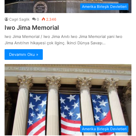
Amerika Birleşik Devletleri
Cagri Saglik
0
2.346
Iwo Jima Memorial
Iwo Jima Memorial / Iwo Jima Anıtı Iwo Jima Memorial yani Iwo
Jima Anıtı’nın hikayesi çok ilginç. İkinci Dünya Savaşı…
Devamını Oku »
Amerika Birleşik Devletleri