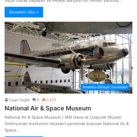
müze olarak başlayan ve Heykel Bahçesi‘nin hemen yanında…
Devamını Oku »
Amerika Birleşik Devletleri
Cagri Saglik
0
2.573
National Air & Space Museum
National Air & Space Museum / Milli Hava ve Uzaycılık Müzesi
Smithsonian Institution müzeleri içerisinde bulunan National Air &
Space…