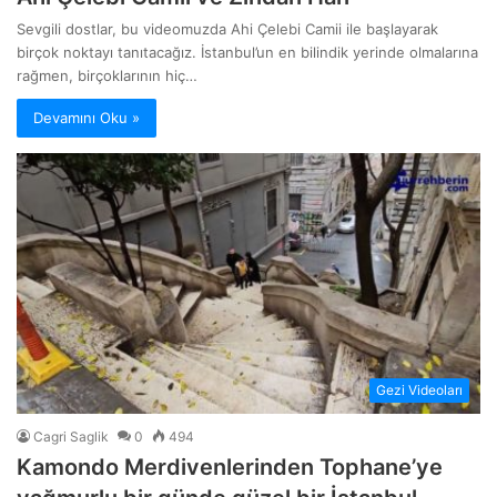
Sevgili dostlar, bu videomuzda Ahi Çelebi Camii ile başlayarak
birçok noktayı tanıtacağız. İstanbul’un en bilindik yerinde olmalarına
rağmen, birçoklarının hiç…
Devamını Oku »
Gezi Videoları
Cagri Saglik
0
494
Kamondo Merdivenlerinden Tophane’ye