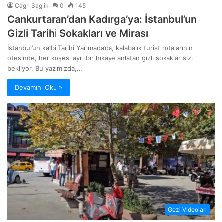
Cagri Saglik
0
145
​Cankurtaran’dan Kadırga’ya: İstanbul’un
Gizli Tarihi Sokakları ve Mirası
İstanbul’un kalbi Tarihi Yarımada’da, kalabalık turist rotalarının
ötesinde, her köşesi ayrı bir hikaye anlatan gizli sokaklar sizi
bekliyor. Bu yazımızda,…
Devamını Oku »
Gezi Videoları