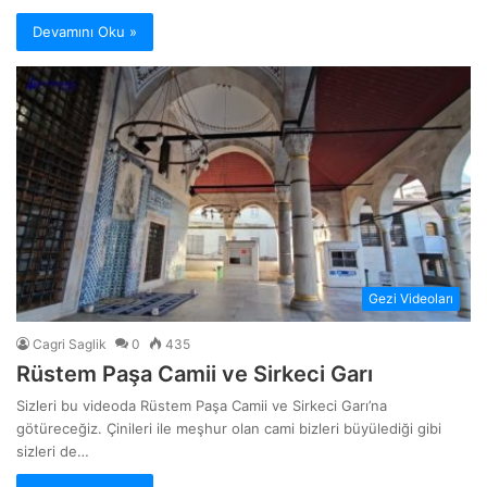
Devamını Oku »
Gezi Videoları
Cagri Saglik
0
435
Rüstem Paşa Camii ve Sirkeci Garı
Sizleri bu videoda Rüstem Paşa Camii ve Sirkeci Garı’na
götüreceğiz. Çinileri ile meşhur olan cami bizleri büyülediği gibi
sizleri de…