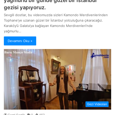
yağmurlu bir günde güzel bir İstanbul
gezisi yapıyoruz.
Sevgili dostlar, bu videomuzda sizleri Kamondo Merdivenlerinden
Tophane’ye uzanan güzel bir İstanbul yolculuğuna çıkaracağız.
Karaköy’ü Galata’ya bağlayan Kamondo Merdivenleri’nde
yağmurlu…
Devamını Oku »
Gezi Videoları
Cagri Saglik
0
452