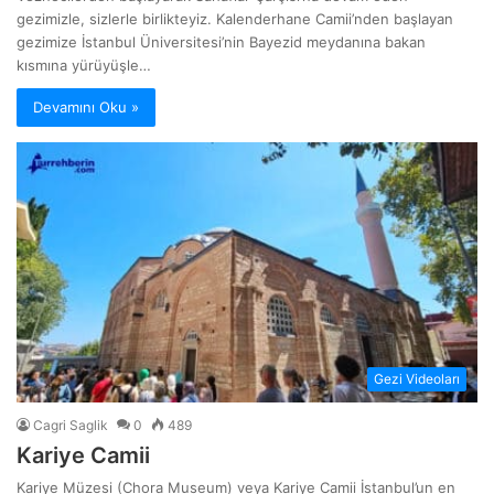
gezimizle, sizlerle birlikteyiz. Kalenderhane Camii’nden başlayan
gezimize İstanbul Üniversitesi’nin Bayezid meydanına bakan
kısmına yürüyüşle…
Devamını Oku »
Gezi Videoları
Cagri Saglik
0
489
Kariye Camii
Kariye Müzesi (Chora Museum) veya Kariye Camii İstanbul’un en