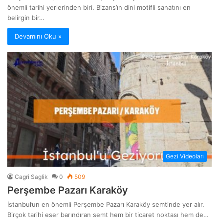
önemli tarihi yerlerinden biri. Bizans’ın dini motifli sanatını en
belirgin bir…
Devamını Oku »
Gezi Videoları
Cagri Saglik
0
509
Perşembe Pazarı Karaköy
İstanbul’un en önemli Perşembe Pazarı Karaköy semtinde yer alır.
Birçok tarihi eser barındıran semt hem bir ticaret noktası hem de…