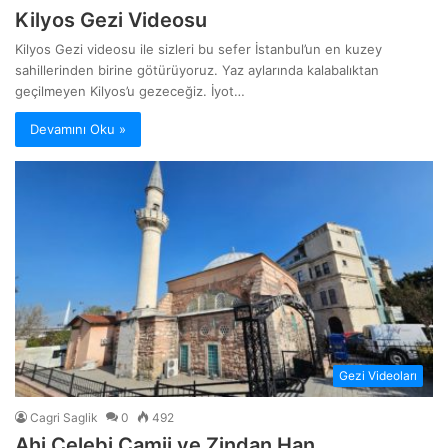
Kilyos Gezi Videosu
Kilyos Gezi videosu ile sizleri bu sefer İstanbul’un en kuzey
sahillerinden birine götürüyoruz. Yaz aylarında kalabalıktan
geçilmeyen Kilyos’u gezeceğiz. İyot…
Devamını Oku »
Gezi Videoları
Cagri Saglik
0
492
Ahi Çelebi Camii ve Zindan Han