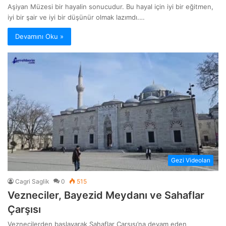
Aşiyan Müzesi bir hayalin sonucudur. Bu hayal için iyi bir eğitmen,
iyi bir şair ve iyi bir düşünür olmak lazımdı.…
Devamını Oku »
Gezi Videoları
Cagri Saglik
0
515
Vezneciler, Bayezid Meydanı ve Sahaflar
Çarşısı
Veznecilerden başlayarak Sahaflar Çarşısı’na devam eden