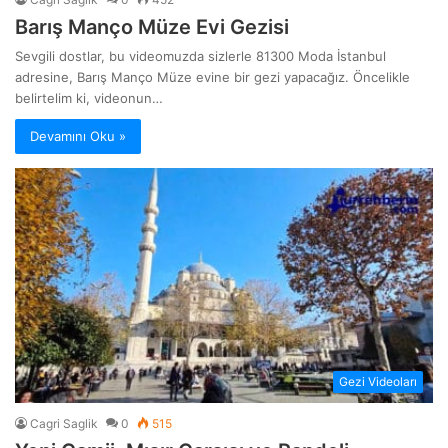
Barış Manço Müze Evi Gezisi
Sevgili dostlar, bu videomuzda sizlerle 81300 Moda İstanbul
adresine, Barış Manço Müze evine bir gezi yapacağız. Öncelikle
belirtelim ki, videonun…
Devamını Oku »
Gezi Videoları
Cagri Saglik
0
515