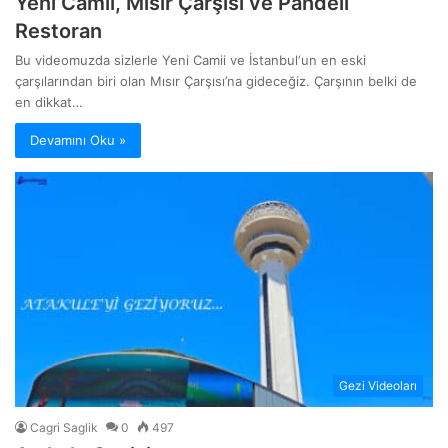
Yeni Camii, Mısır Çarşısı ve Pandeli
Restoran
Bu videomuzda sizlerle Yeni Camii ve İstanbul‘un en eski
çarşılarından biri olan Mısır Çarşısı’na gideceğiz. Çarşının belki de
en dikkat…
Devamını Oku »
Gezi Videoları
Cagri Saglik
0
497