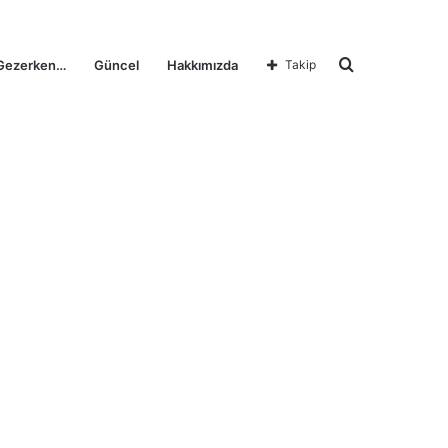
Arama
Gezerken…
Güncel
Hakkımızda
Takip
yap
...