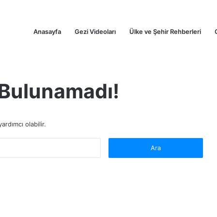
Anasayfa
Gezi Videoları
Ülke ve Şehir Rehberleri
k Bulunamadı!
rdımcı olabilir.
A
r
a
m
a
: