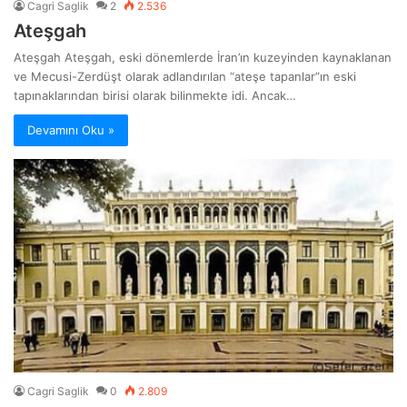
Cagri Saglik
2
2.536
Ateşgah
Ateşgah Ateşgah, eski dönemlerde İran’ın kuzeyinden kaynaklanan
ve Mecusi-Zerdüşt olarak adlandırılan “ateşe tapanlar”ın eski
tapınaklarından birisi olarak bilinmekte idi. Ancak…
Devamını Oku »
Cagri Saglik
0
2.809