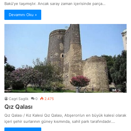
Bakü‘ye taşımıştır. Ancak saray zaman içerisinde parça…
Devamını Oku »
Cagri Saglik
0
2.475
Qız Qalası
Qız Qalası / Kız Kalesi Qız Qalası, Abşeron’un en büyük kalesi olarak
içeri şehir surlarının güney kısmında, sahil park tarafındadır.…