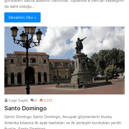
gördükleri Saona adasının haricinde, toplamda 8 mercan kayalığının
da dahil olduğu…
Devamını Oku »
Cagri Saglik
0
2.721
Santo Domingo
Santo Domingo Santo Domingo, Avrupalı göçmenlerin Kuzey
Amerika kıtasına ilk ayak bastıkları ve ilk yerleşim kurdukları yerdir.
Bugün, Santo Domingo…