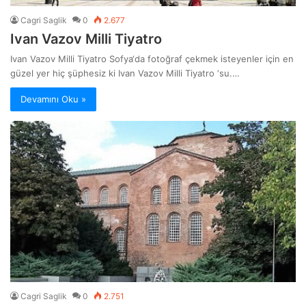
Cagri Saglik
0
2.677
Ivan Vazov Milli Tiyatro
Ivan Vazov Milli Tiyatro Sofya‘da fotoğraf çekmek isteyenler için en
güzel yer hiç şüphesiz ki Ivan Vazov Milli Tiyatro ‘su.…
Devamını Oku »
Cagri Saglik
0
2.751