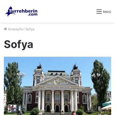
Menü
Anasayfa
/
Sofya
Sofya