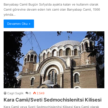
Banyabaşı Camii Bugün Sofya‘da ayakta kalan ve kullanım olarak
Camii görevine devam eden tek cami olan Banyabaşı Camii, 1566
yılında…
Devamını Oku »
Cagri Saglik
0
2.549
Kara Camii/Sveti Sedmochislenitsi Kilisesi
Kara Camii veya Sveti Sedmochislenitsi Kilisesi Kara Camii olarak