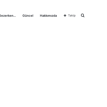
Arama
Gezerken…
Güncel
Hakkımızda
Takip
yap
...