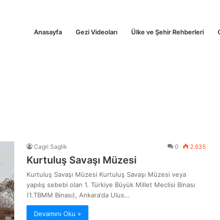
Anasayfa
Gezi Videoları
Ülke ve Şehir Rehberleri
Cagri Saglik
0
2.635
Kurtuluş Savaşı Müzesi
Kurtuluş Savaşı Müzesi Kurtuluş Savaşı Müzesi veya
yapılış sebebi olan 1. Türkiye Büyük Millet Meclisi Binası
(1.TBMM Binası), Ankara‘da Ulus…
Devamını Oku »