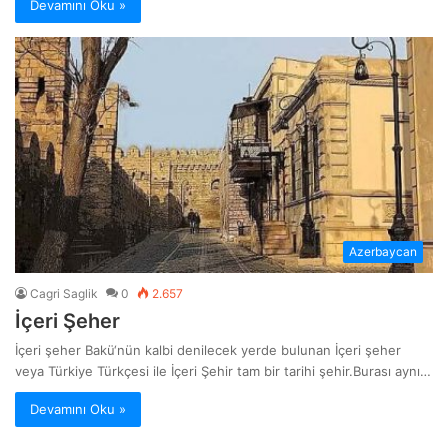
Devamını Oku »
Azerbaycan
Cagri Saglik
0
2.657
İçeri Şeher
İçeri şeher Bakü‘nün kalbi denilecek yerde bulunan İçeri şeher
veya Türkiye Türkçesi ile İçeri Şehir tam bir tarihi şehir.Burası aynı…
Devamını Oku »