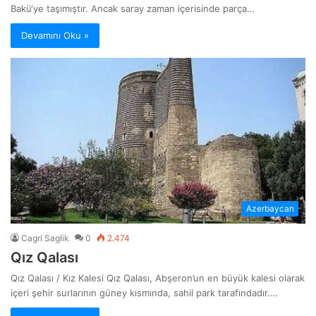
Bakü‘ye taşımıştır. Ancak saray zaman içerisinde parça…
Devamını Oku »
Azerbaycan
Cagri Saglik
0
2.474
Qız Qalası
Qız Qalası / Kız Kalesi Qız Qalası, Abşeron’un en büyük kalesi olarak
içeri şehir surlarının güney kısmında, sahil park tarafındadır.…