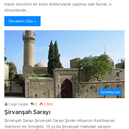
Hazar denizinin bir kısmı doldurularak yapılmış olan Bulvar, o
dönemlerde…
Devamını Oku »
Azerbaycan
Cagri Saglik
0
2.600
Şirvanşah Sarayı
Şirvanşah Sarayı Şirvanşah Sarayı Şirvan-Abşeron Azerbaycan
miarisinin bir örneğidir. 15.yy.’da Şirvanşah Halilullah sarayını