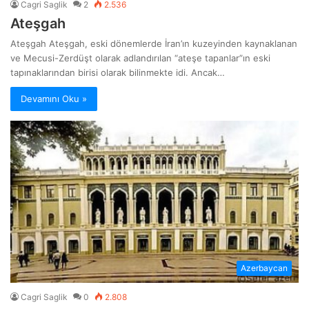
Cagri Saglik
2
2.536
Ateşgah
Ateşgah Ateşgah, eski dönemlerde İran’ın kuzeyinden kaynaklanan
ve Mecusi-Zerdüşt olarak adlandırılan “ateşe tapanlar”ın eski
tapınaklarından birisi olarak bilinmekte idi. Ancak…
Devamını Oku »
Azerbaycan
Cagri Saglik
0
2.808