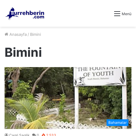
Menü
Anasayfa
/
Bimini
Bimini
Bahamalar
Cagri Saglik
0
2.533