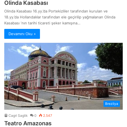
Olinda Kasabası
Olinda Kasabası 16.yy.’da Portekizliler tarafından kurulan ve
18.yy.’da Hollandalılar tarafından ele geçirilip yağmalanan Olinda
Kasabası ‘nın tarihi ticareti şeker kamışına…
Devamını Oku »
Brezilya
Cagri Saglik
0
2.547
Teatro Amazonas