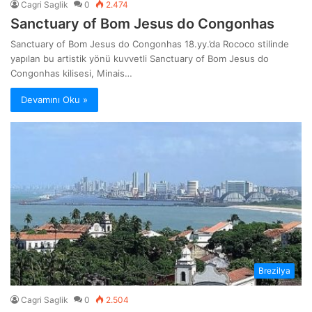
Cagri Saglik
0
2.474
Sanctuary of Bom Jesus do Congonhas
Sanctuary of Bom Jesus do Congonhas 18.yy.’da Rococo stilinde
yapılan bu artistik yönü kuvvetli Sanctuary of Bom Jesus do
Congonhas kilisesi, Minais…
Devamını Oku »
Brezilya
Cagri Saglik
0
2.504