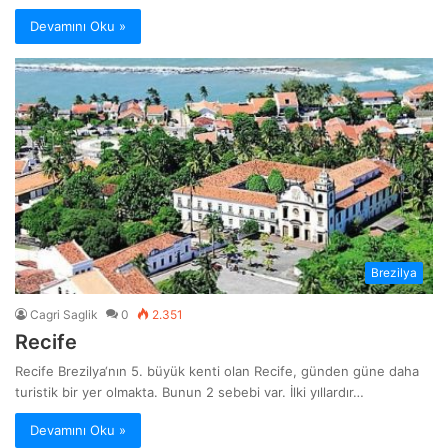
Devamını Oku »
Brezilya
Cagri Saglik
0
2.351
Recife
Recife Brezilya‘nın 5. büyük kenti olan Recife, günden güne daha
turistik bir yer olmakta. Bunun 2 sebebi var. İlki yıllardır…
Devamını Oku »