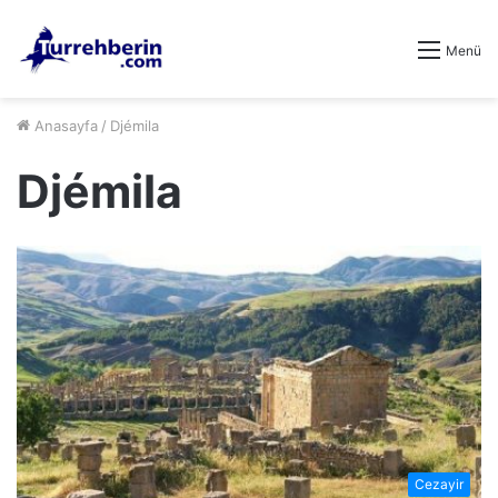
Menü
Anasayfa
/
Djémila
Djémila
Cezayir