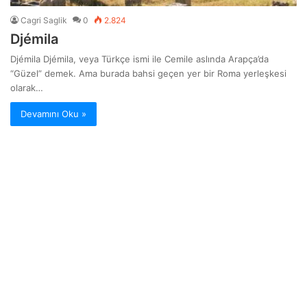
Cagri Saglik
0
2.824
Djémila
Djémila Djémila, veya Türkçe ismi ile Cemile aslında Arapça’da
“Güzel” demek. Ama burada bahsi geçen yer bir Roma yerleşkesi
olarak…
Devamını Oku »