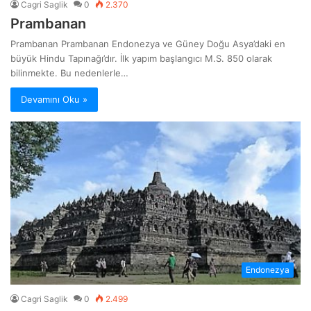
Cagri Saglik
0
2.370
Prambanan
Prambanan Prambanan Endonezya ve Güney Doğu Asya’daki en
büyük Hindu Tapınağı’dır. İlk yapım başlangıcı M.S. 850 olarak
bilinmekte. Bu nedenlerle…
Devamını Oku »
Endonezya
Cagri Saglik
0
2.499