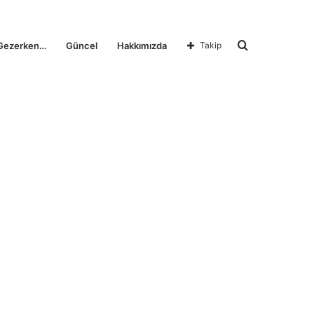
Arama
Gezerken…
Güncel
Hakkımızda
Takip
yap
...