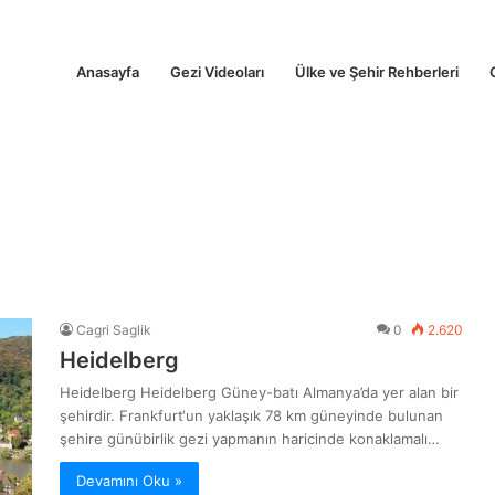
Anasayfa
Gezi Videoları
Ülke ve Şehir Rehberleri
Cagri Saglik
0
2.620
Heidelberg
Heidelberg Heidelberg Güney-batı Almanya’da yer alan bir
şehirdir. Frankfurt‘un yaklaşık 78 km güneyinde bulunan
şehire günübirlik gezi yapmanın haricinde konaklamalı…
Devamını Oku »