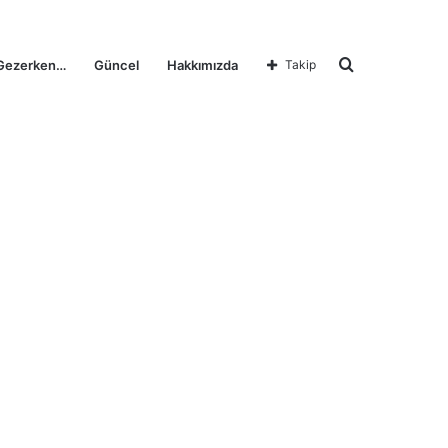
Arama
Gezerken…
Güncel
Hakkımızda
Takip
yap
...