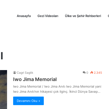
Anasayfa
Gezi Videoları
Ülke ve Şehir Rehberleri
l
Cagri Saglik
0
2.345
Iwo Jima Memorial
Iwo Jima Memorial / Iwo Jima Anıtı Iwo Jima Memorial yani
Iwo Jima Anıtı’nın hikayesi çok ilginç. İkinci Dünya Savaşı…
Devamını Oku »