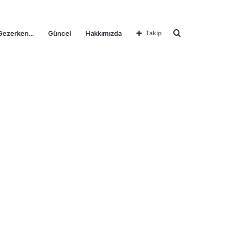
Arama
Gezerken…
Güncel
Hakkımızda
Takip
yap
...