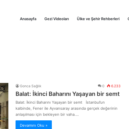
Anasayfa
Gezi Videoları
Ülke ve Şehir Rehberleri
Gonca Sağlık
0
6.233
Balat: İkinci Baharını Yaşayan bir semt
Balat: İkinci Baharını Yaşayan bir semt İstanbul’un
kalbinde, Fener ile Ayvansaray arasında gerçek değerinin
anlaşılması için bekleyen bir vaha.…
Devamını Oku »