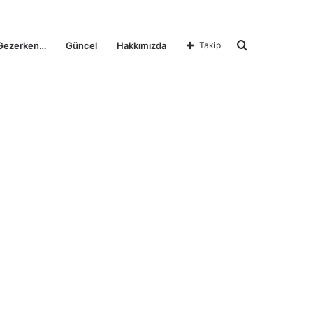
Arama
Gezerken…
Güncel
Hakkımızda
Takip
yap
...