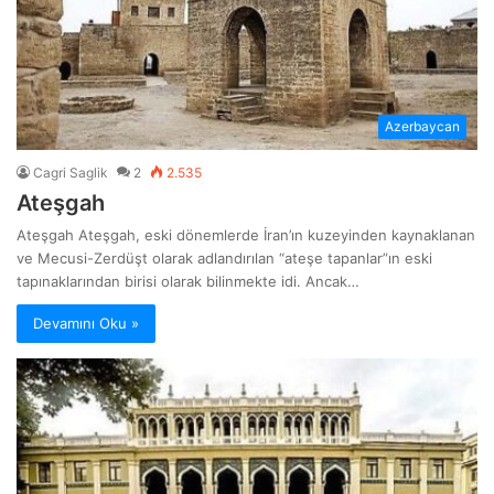
Azerbaycan
Cagri Saglik
2
2.535
Ateşgah
Ateşgah Ateşgah, eski dönemlerde İran’ın kuzeyinden kaynaklanan
ve Mecusi-Zerdüşt olarak adlandırılan “ateşe tapanlar”ın eski
tapınaklarından birisi olarak bilinmekte idi. Ancak…
Devamını Oku »