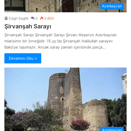
Azerbaycan
Cagri Saglik
0
2.600
Şirvanşah Sarayı
Şirvanşah Sarayı Şirvanşah Sarayı Şirvan-Abşeron Azerbaycan
miarisinin bir örneğidir. 15.yy.’da Şirvanşah Halilullah sarayını
Bakü‘ye taşımıştır. Ancak saray zaman içerisinde parça…
Devamını Oku »
Azerbaycan