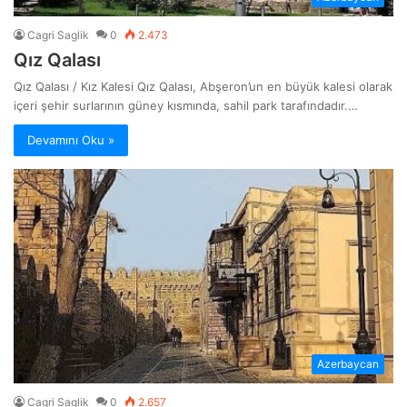
Cagri Saglik
0
2.473
Qız Qalası
Qız Qalası / Kız Kalesi Qız Qalası, Abşeron’un en büyük kalesi olarak
içeri şehir surlarının güney kısmında, sahil park tarafındadır.…
Devamını Oku »
Azerbaycan
Cagri Saglik
0
2.657