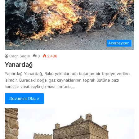
Azerbaycan
Cagri Saglik
0
2.496
Yanardağ
Yanardağ Yanardağ, Bakü yakınlarında bulunan bir tepeye verilen
isimdir. Buradaki doğal gaz kaynaklarının toprak üstüne bazı
kanallar vasıtasıyla çıkması sonucu,…
Devamını Oku »