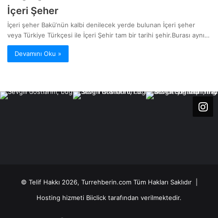
İçeri Şeher
İçeri şeher Bakü‘nün kalbi denilecek yerde bulunan İçeri şeher
veya Türkiye Türkçesi ile İçeri Şehir tam bir tarihi şehir.Burası aynı…
Devamını Oku »
© Telif Hakkı 2026, Turrehberin.com Tüm Hakları Saklıdır |
Hosting hizmeti
Biiclick
tarafından verilmektedir.