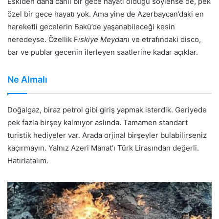
Eskiden daha canlı bir gece hayatı olduğu söylense de, pek
özel bir gece hayatı yok. Ama yine de Azerbaycan’daki en
hareketli gecelerin Bakü’de yaşanabileceği kesin
neredeyse. Özellik F
ıskiye Meydanı
ve etrafındaki disco,
bar ve publar gecenin ilerleyen saatlerine kadar açıklar.
Ne Almalı
Doğalgaz, biraz petrol gibi giriş yapmak isterdik. Geriyede
pek fazla birşey kalmıyor aslında. Tamamen standart
turistik hediyeler var. Arada orjinal birşeyler bulabilirseniz
kaçırmayın. Yalnız Azeri Manat’ı Türk Lirasından değerli.
Hatırlatalım.