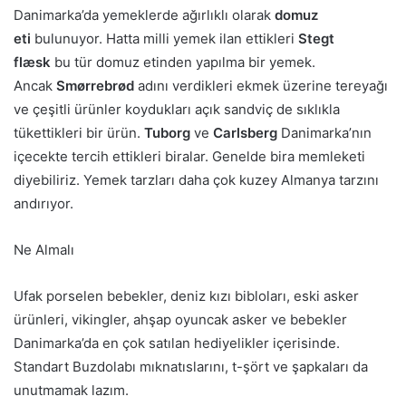
Danimarka’da yemeklerde ağırlıklı olarak
domuz
eti
bulunuyor. Hatta milli yemek ilan ettikleri
Stegt
flæsk
bu tür domuz etinden yapılma bir yemek.
Ancak
Smørrebrød
adını verdikleri ekmek üzerine tereyağı
ve çeşitli ürünler koydukları açık sandviç de sıklıkla
tükettikleri bir ürün.
Tuborg
ve
Carlsberg
Danimarka’nın
içecekte tercih ettikleri biralar. Genelde bira memleketi
diyebiliriz. Yemek tarzları daha çok kuzey Almanya tarzını
andırıyor.
Ne Almalı
Ufak porselen bebekler, deniz kızı bibloları, eski asker
ürünleri, vikingler, ahşap oyuncak asker ve bebekler
Danimarka’da en çok satılan hediyelikler içerisinde.
Standart Buzdolabı mıknatıslarını, t-şört ve şapkaları da
unutmamak lazım.