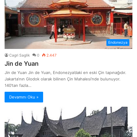
Endonezya
Cagri Saglik
0
2.447
Jin de Yuan
Jin de Yuan Jin de Yuan, Endonezya’daki en eski Çin tapınağıdır.
Jakarta‘nın Glodok olarak bilinen Çin Mahalesi’nde bulunuyor.
140’tan fazla…
Devamını Oku »