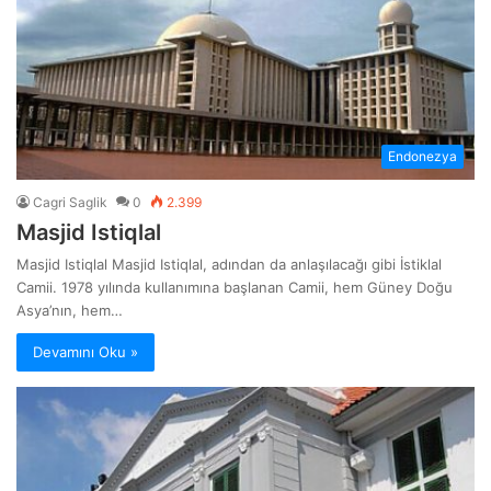
Endonezya
Cagri Saglik
0
2.399
Masjid Istiqlal
Masjid Istiqlal Masjid Istiqlal, adından da anlaşılacağı gibi İstiklal
Camii. 1978 yılında kullanımına başlanan Camii, hem Güney Doğu
Asya’nın, hem…
Devamını Oku »