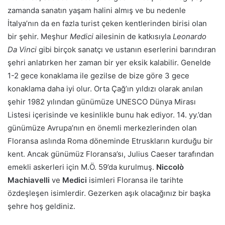
zamanda sanatın yaşam halini almış ve bu nedenle
İtalya’nın da en fazla turist çeken kentlerinden birisi olan
bir şehir. Meşhur
Medici
ailesinin de katkısıyla
Leonardo
Da Vinci
gibi birçok sanatçı ve ustanın eserlerini barındıran
şehri anlatırken her zaman bir yer eksik kalabilir. Genelde
1-2 gece konaklama ile gezilse de bize göre 3 gece
konaklama daha iyi olur. Orta Çağ’ın yıldızı olarak anılan
şehir 1982 yılından günümüze UNESCO Dünya Mirası
Listesi içerisinde ve kesinlikle bunu hak ediyor. 14. yy.’dan
günümüze Avrupa’nın en önemli merkezlerinden olan
Floransa aslında Roma döneminde Etruskların kurduğu bir
kent. Ancak günümüz Floransa’sı, Julius Caeser tarafından
emekli askerleri için M.Ö. 59’da kurulmuş.
Niccolò
Machiavelli
ve
Medici
isimleri Floransa ile tarihte
özdeşleşen isimlerdir. Gezerken aşık olacağınız bir başka
şehre hoş geldiniz.