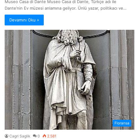
Museo Casa di Dante Museo Casa di Dante, Türkçe adı ile
Dante’nin Ev müzesi anlamına geliyor. Ünlü yazar, politikacı ve…
Devamını Oku »
Floransa
Cagri Saglik
0
2.581