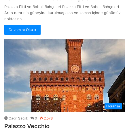
Palazzo Pitti ve Boboli Bahçeleri Palazzo Pitti ve Boboli Bahçeleri
Arno nehrinin güneyine kurulmuş olan ve zaman içinde günümüz
noktasına…
Devamını Oku »
Floransa
Cagri Saglik
0
2.578
Palazzo Vecchio