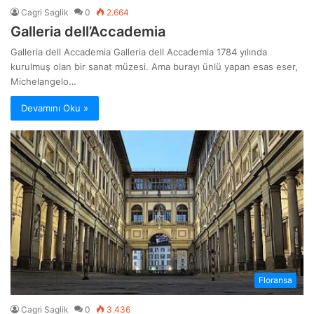
Cagri Saglik
0
2.664
Galleria dell’Accademia
Galleria dell Accademia Galleria dell Accademia 1784 yılında
kurulmuş olan bir sanat müzesi. Ama burayı ünlü yapan esas eser,
Michelangelo…
Devamını Oku »
Floransa
Cagri Saglik
0
3.436