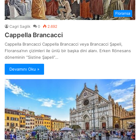
Floransa
Cagri Saglik
0
2.692
Cappella Brancacci
Cappella Brancacci Cappella Brancacci veya Brancacci Şapeli,
Floransa’nın çizimleri ile ünlü bir başka dini alanı. Erken Rönesans
döneminin “Sistine Şapeli”…
Devamını Oku »