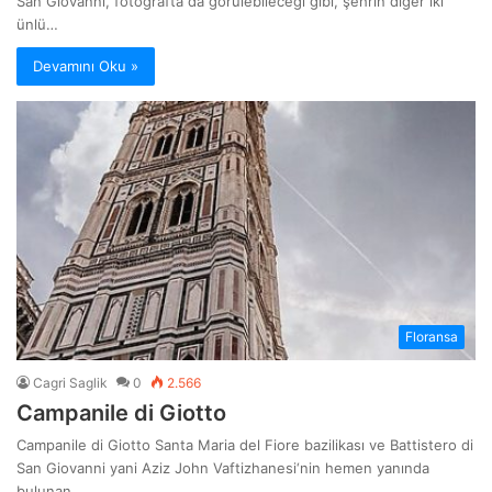
San Giovanni, fotoğrafta da görülebileceği gibi, şehrin diğer iki
ünlü…
Devamını Oku »
Floransa
Cagri Saglik
0
2.566
Campanile di Giotto
Campanile di Giotto Santa Maria del Fiore bazilikası ve Battistero di
San Giovanni yani Aziz John Vaftizhanesi‘nin hemen yanında
bulunan…