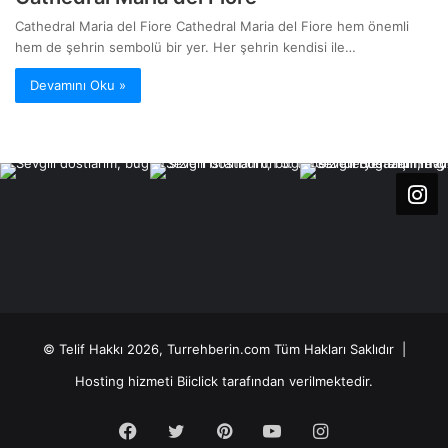
Cathedral Maria del Fiore Cathedral Maria del Fiore hem önemli
hem de şehrin sembolü bir yer. Her şehrin kendisi ile…
Devamını Oku »
© Telif Hakkı 2026, Turrehberin.com Tüm Hakları Saklıdır |
Hosting hizmeti
Biiclick
tarafından verilmektedir.
Facebook
Twitter
Pinterest
YouTube
Instagram