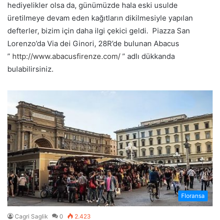
hediyelikler olsa da, günümüzde hala eski usulde
üretilmeye devam eden kağıtların dikilmesiyle yapılan
defterler, bizim için daha ilgi çekici geldi. Piazza San
Lorenzo’da Via dei Ginori, 28R’de bulunan Abacus
”
http://www.abacusfirenze.com/
” adlı dükkanda
bulabilirsiniz.
Floransa
Cagri Saglik
0
2.423