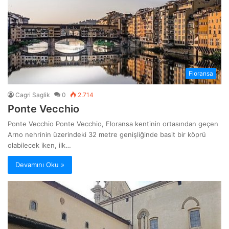
Floransa
Cagri Saglik
0
2.714
Ponte Vecchio
Ponte Vecchio Ponte Vecchio, Floransa kentinin ortasından geçen
Arno nehrinin üzerindeki 32 metre genişliğinde basit bir köprü
olabilecek iken, ilk…
Devamını Oku »