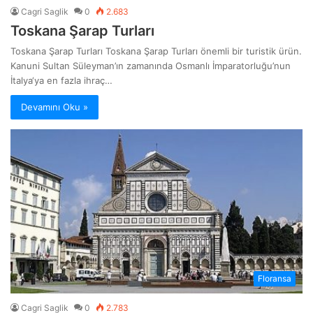
Cagri Saglik
0
2.683
Toskana Şarap Turları
Toskana Şarap Turları Toskana Şarap Turları önemli bir turistik ürün.
Kanuni Sultan Süleyman’ın zamanında Osmanlı İmparatorluğu’nun
İtalya‘ya en fazla ihraç…
Devamını Oku »
Floransa
Cagri Saglik
0
2.783