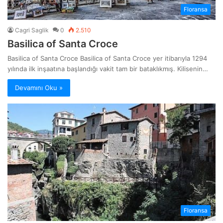
Floransa
Cagri Saglik
0
2.510
Basilica of Santa Croce
Basilica of Santa Croce Basilica of Santa Croce yer itibarıyla 1294
yılında ilk inşaatına başlandığı vakit tam bir bataklıkmış. Kilisenin…
Devamını Oku »
Floransa