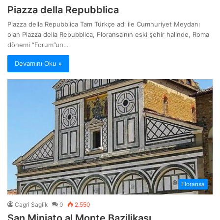
Piazza della Repubblica
Piazza della Repubblica Tam Türkçe adı ile Cumhuriyet Meydanı
olan Piazza della Repubblica, Floransa‘nın eski şehir halinde, Roma
dönemi “Forum”un…
Devamını Oku »
Floransa
Cagri Saglik
0
2.550
San Miniato al Monte Bazilikası