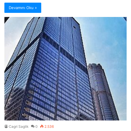
Devamını Oku »
Cagri Saglik
0
2.536