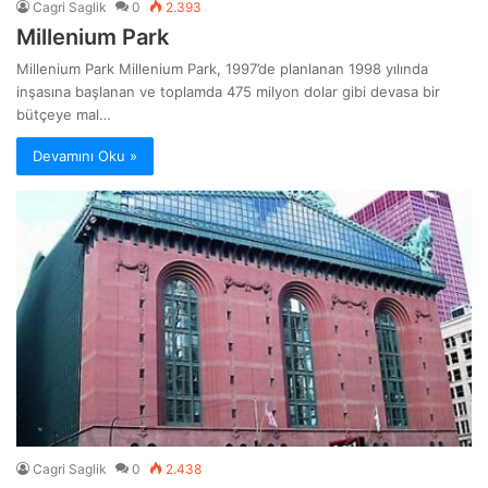
Cagri Saglik
0
2.393
Millenium Park
Millenium Park Millenium Park, 1997’de planlanan 1998 yılında
inşasına başlanan ve toplamda 475 milyon dolar gibi devasa bir
bütçeye mal…
Devamını Oku »
Cagri Saglik
0
2.438