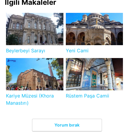
İlgili Makaleler
Beylerbeyi Sarayı
Yeni Cami
Kariye Müzesi (Khora
Rüstem Paşa Camii
Manastırı)
Yorum bırak