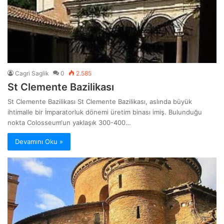
Cagri Saglik
0
2.585
St Clemente Bazilikası
St Clemente Bazilikası St Clemente Bazilikası, aslında büyük
ihtimalle bir İmparatorluk dönemi üretim binası imiş. Bulunduğu
nokta Colosseum‘un yaklaşık 300-400…
Devamını Oku »