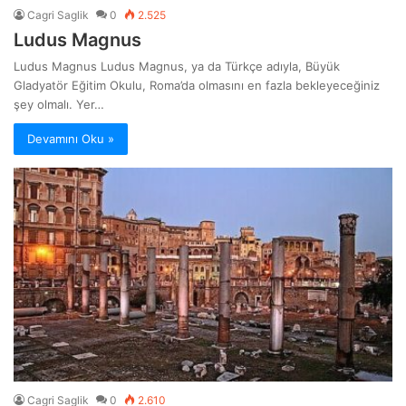
Cagri Saglik
0
2.525
Ludus Magnus
Ludus Magnus Ludus Magnus, ya da Türkçe adıyla, Büyük
Gladyatör Eğitim Okulu, Roma’da olmasını en fazla bekleyeceğiniz
şey olmalı. Yer…
Devamını Oku »
Cagri Saglik
0
2.610