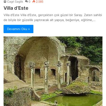
Cagri Saglik
0
2.585
Villa d’Este
Villa d’Este Villa d’Este, gerçekten çok güzel bir Saray. Zaten sahibi
de böyle bir güzellik yaptıracak alt yapıya, beğeniye, eğitime,…
Devamını Oku »