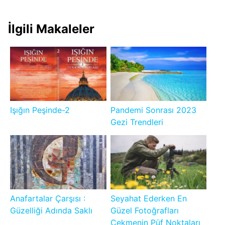
İlgili Makaleler
Işığın Peşinde-2
Pandemi Sonrası 2023
Gezi Trendleri
Anafartalar Çarşısı :
Seyahat Ederken En
Güzelliği Adında Saklı
Güzel Fotoğrafları
Çekmenin Püf Noktaları