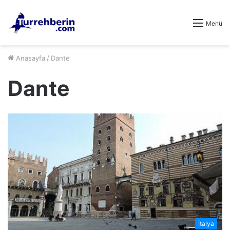
Menü
Anasayfa
/
Dante
Dante
İtalya