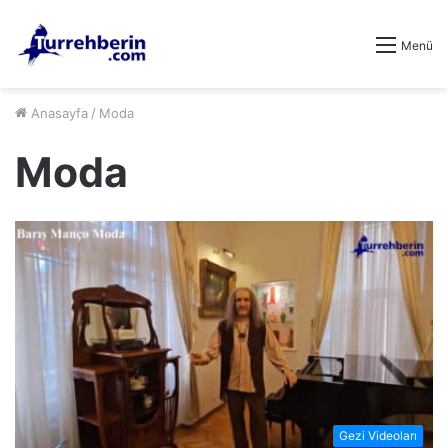
Menü
Anasayfa
/
Moda
Moda
Gezi Videoları