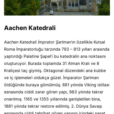
Aachen Katedrali
Aachen Katedrali İmprator Şarlman
‘ın özellikle Kutsal
Roma İmparatorluğu tarzında 793 – 813 yılları arasında
yaptırdığı Palatine Şapel’i bu katedralin ana noktasını
oluşturuyor. Burada toplamda 31 Alman Kralı ve 8
Kraliçesi taç giymiş. Oktagonal düzendeki ana kubbe
ve iç işlemeleri oldukça güzel. İmparator Şarlman
öldüğünde buraya gömülmüş. 881 yılında Viking istilası
esnasında ciddi zarar gören yapı, 983 yılında tekrar
onarılmış. 1165 ve 1355 yıllarında genişletilen bina,
1881 yılında tekrar restore edilmiş. 2. Dünya Savaşı
esnasında ciddi tahribat gören yapının içindeki sanat