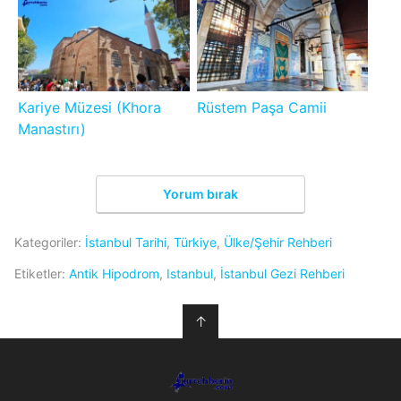
Kariye Müzesi (Khora
Rüstem Paşa Camii
Manastırı)
Yorum bırak
Kategoriler:
İstanbul Tarihi
,
Türkiye
,
Ülke/Şehir Rehberi
Etiketler:
Antik Hipodrom
,
Istanbul
,
İstanbul Gezi Rehberi
↑