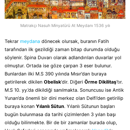
Matrakçı Nasuh Minyatürü At Meydanı 1536 yılı
Tekrar
meydana
dönecek olursak, buranın Fatih
tarafından ilk gezildiği zaman bitap durumda olduğu
söylenir. Spina Duvarı olarak adlandırılan duvarlar yol
olmuştur. Ortada ise göze çarpan 3 eser bulunur.
Bunlardan ilki M.S 390 yılında Mısır’dan buraya
getirilerek dikilen
Obelisk
‘dir. Diğeri
Örme Dikilitaş
‘tır.
M.S 10. yy.’da dikildiği sanılmakta. Sonuncusu ise Antik
Yunan’da önemli bir dini merkez olan Delfi’den getirilip
buraya konan
Yılanlı Sütun
. Yılanlı Sütunun başları
bugün bulunmasa da tarihi çizimlerden 3 yılan başı
olduğu bilinmekte. Bir de bir zamanlar burada olup,