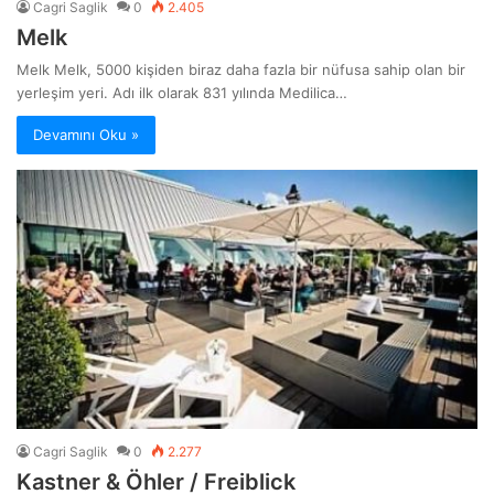
Cagri Saglik
0
2.405
Melk
Melk Melk, 5000 kişiden biraz daha fazla bir nüfusa sahip olan bir
yerleşim yeri. Adı ilk olarak 831 yılında Medilica…
Devamını Oku »
Cagri Saglik
0
2.277
Kastner & Öhler / Freiblick