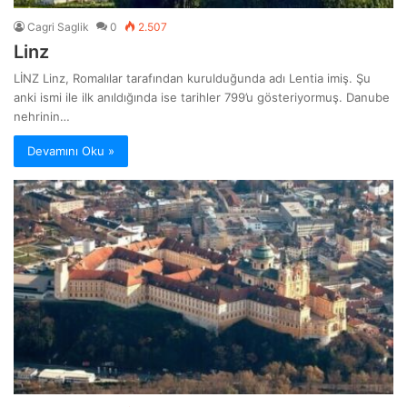
Cagri Saglik
0
2.507
Linz
LİNZ Linz, Romalılar tarafından kurulduğunda adı Lentia imiş. Şu
anki ismi ile ilk anıldığında ise tarihler 799’u gösteriyormuş. Danube
nehrinin…
Devamını Oku »