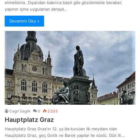
etmelisiniz. Dışarıdan bakınca basit gibi gözükmekle beraber,
yapının içine uygulanan detaylı…
Devamını Oku »
Cagri Saglik
0
2.533
Hauptplatz Graz
Hauptplatz Graz Graz‘ın 12. yy.’da kurulan ilk meydanı olan
Hauptplatz Graz, geç Gotik ve Barok yapılar ile süslü. Dük III.…