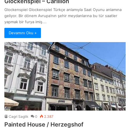
Glockenspiel – Carillion
Glockenspiel Glockenspiel Türkçe anlamıyla Saat Oyunu anlamına
geliyor. Bir dönem Avrupa’nın şehir meydanlarına bu tür saatler
yapmak bir furya imiş.…
Devamını Oku »
Cagri Saglik
0
2.387
Painted House / Herzegshof