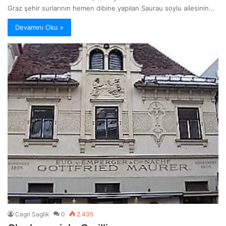
Graz şehir surlarının hemen dibine yapılan Saurau soylu ailesinin…
Devamını Oku »
Cagri Saglik
0
2.435