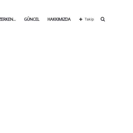
Arama
ZERKEN…
GÜNCEL
HAKKIMIZDA
Takip
yap
...