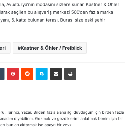
la, Avusturya’nın modasını sizlere sunan Kastner & Öhler
olarak seçilen bu alışveriş merkezi 500’den fazla marka
yanı, 6. katta bulunan terası. Burası size eski şehir
eri
Kastner & Öhler / Freiblick
Tumblr
Pinterest
Reddit
Skype
E-Posta ile paylaş
Yazdır
ü, Tarihçi, Yazar. Birden fazla alana ilgi duyduğum için birden fazla
madım diyebilirim. Gezmek ve gezdiklerimi anlatmak benim için bir
en bunları aktarmak ise apayrı bir zevk.