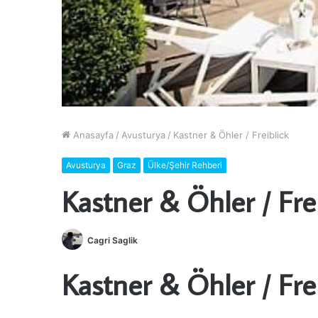
Anasayfa
/
Avusturya
/
Kastner & Öhler / Freiblick
Avusturya
Graz
Ülke/Şehir Rehberi
Kastner & Öhler / Fre
Cagri Saglik
Kastner & Öhler / Fre