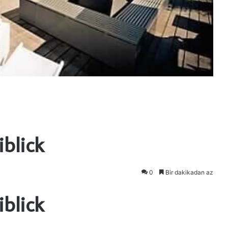
iblick
0
Bir dakikadan az
iblick