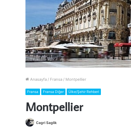
Anasayfa
/
Fransa
/
Montpellier
Fransa
Fransa Diğer
Ülke/Şehir Rehberi
Montpellier
Cagri Saglik