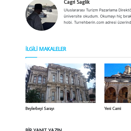
Cagri Saglik
Uluslararası Turizm Pazarlama Direktör
üniversite okudum. Okumayı hiç bırak
hobi. Turrehberin.com adresi üzerind
İLGILI MAKALELER
Beylerbeyi Sarayı
Yeni Cami
BIR YANIT YAZIN