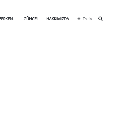
Arama
ZERKEN…
GÜNCEL
HAKKIMIZDA
Takip
yap
...