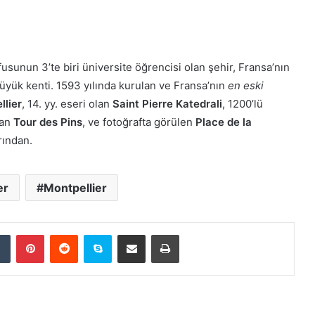
usunun 3’te biri üniversite öğrencisi olan şehir, Fransa’nın
üyük kenti. 1593 yılında kurulan ve Fransa’nın
en eski
llier
, 14. yy. eseri olan
Saint Pierre Katedrali
, 1200’lü
lan
Tour des Pins
, ve fotoğrafta görülen
Place de la
rından.
er
Montpellier
dIn
Tumblr
Pinterest
Reddit
Skype
E-Posta ile paylaş
Yazdır