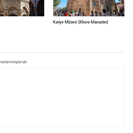
Kariye Müzesi (Khora Manastırı)
aretlenmişlerdir