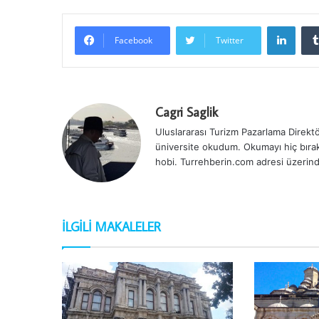
Linke
Facebook
Twitter
Cagri Saglik
Uluslararası Turizm Pazarlama Direktör
üniversite okudum. Okumayı hiç bırak
hobi. Turrehberin.com adresi üzerind
İLGILI MAKALELER