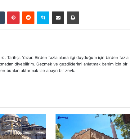
dIn
Tumblr
Pinterest
Reddit
Skype
E-Posta ile paylaş
Yazdır
ü, Tarihçi, Yazar. Birden fazla alana ilgi duyduğum için birden fazla
madım diyebilirim. Gezmek ve gezdiklerimi anlatmak benim için bir
en bunları aktarmak ise apayrı bir zevk.