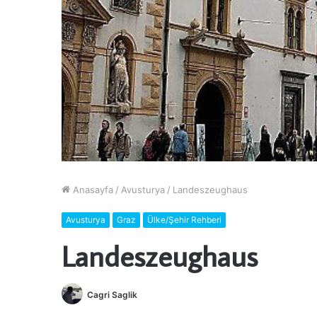
Anasayfa
/
Avusturya
/
Landeszeughaus
Avusturya
Graz
Ülke/Şehir Rehberi
Landeszeughaus
Cagri Saglik