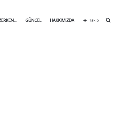
Arama
ZERKEN…
GÜNCEL
HAKKIMIZDA
Takip
yap
...