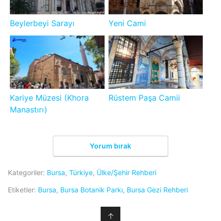
Beylerbeyi Sarayı
Yeni Cami
Kariye Müzesi (Khora
Rüstem Paşa Camii
Manastırı)
Yorum bırak
Kategoriler:
Bursa
,
Türkiye
,
Ülke/Şehir Rehberi
Etiketler:
Bursa
,
Bursa Botanik Parkı
,
Bursa Gezi Rehberi
↑