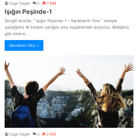
Cagri Saglik
0
7.594
Işığın Peşinde-1
Sevgili dostlar, ” Işığın Peşinde-1 – Karahan’ın Yolu ” ismiyle
yazdığımız ilk kitabın çıktığını size müjdelemek istiyoruz. Bildiğiniz
gibi sizlere…
Devamını Oku »
Cagri Saglik
2
2.956