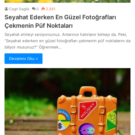
Cagri Saglik
0
2.341
Seyahat Ederken En Güzel Fotoğrafları
Çekmenin Püf Noktaları
Seyahat etmeyi seviyorsunuz. Anlarınızı hatırlanır kılmayı da. Peki,
“Seyahat ederken en güzel fotoğrafları çekmenin püf noktalarını da
biliyor musunuz?” Öğrenmek…
Devamını Oku »