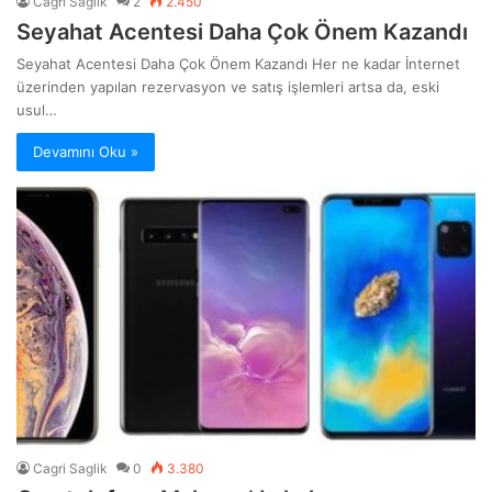
Cagri Saglik
2
2.450
Seyahat Acentesi Daha Çok Önem Kazandı
Seyahat Acentesi Daha Çok Önem Kazandı Her ne kadar İnternet
üzerinden yapılan rezervasyon ve satış işlemleri artsa da, eski
usul…
Devamını Oku »
Cagri Saglik
0
3.380