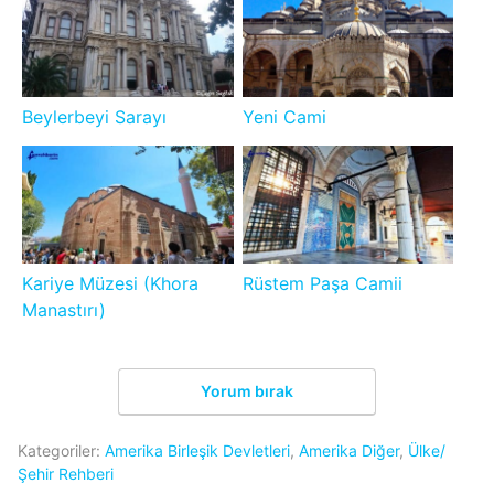
Beylerbeyi Sarayı
Yeni Cami
Kariye Müzesi (Khora
Rüstem Paşa Camii
Manastırı)
Yorum bırak
Kategoriler:
Amerika Birleşik Devletleri
,
Amerika Diğer
,
Ülke/
Şehir Rehberi