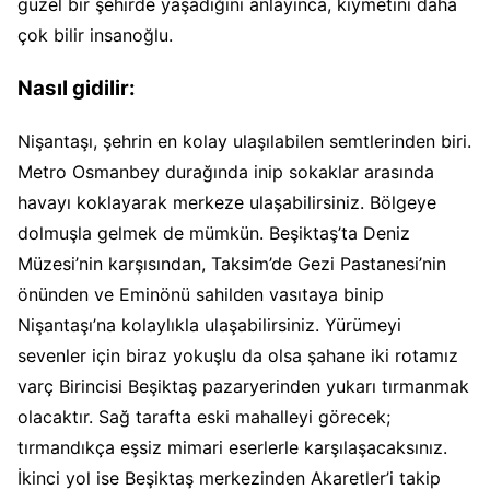
güzel bir şehirde yaşadığını anlayınca, kıymetini daha
çok bilir insanoğlu.
Nasıl gidilir
:
Nişantaşı, şehrin en kolay ulaşılabilen semtlerinden biri.
Metro Osmanbey durağında inip sokaklar arasında
havayı koklayarak merkeze ulaşabilirsiniz. Bölgeye
dolmuşla gelmek de mümkün. Beşiktaş’ta Deniz
Müzesi’nin karşısından, Taksim’de Gezi Pastanesi’nin
önünden ve Eminönü sahilden vasıtaya binip
Nişantaşı’na kolaylıkla ulaşabilirsiniz. Yürümeyi
sevenler için biraz yokuşlu da olsa şahane iki rotamız
varç Birincisi Beşiktaş pazaryerinden yukarı tırmanmak
olacaktır. Sağ tarafta eski mahalleyi görecek;
tırmandıkça eşsiz mimari eserlerle karşılaşacaksınız.
İkinci yol ise Beşiktaş merkezinden Akaretler’i takip