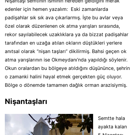
Nişantaşı semtinin isminin nereden geldiğini merak
edenler için hemen yazalım: Eski zamanlarda
padişahlar sık sık ava çıkarlarmış. İşte bu avlar veya
özel olarak düzenlenen ok atma yarışları sırasında,
rekor sayılabilecek uzaklıklara ya da bizzat padişahlar
tarafından en uzağa atılan okların düştükleri yerlere
anıtsal olarak “nişan taşları” dikilirmiş. Bahsi geçen ok
atma yarışlarının ise Okmeydanı’nda yapıldığı söylenir.
Okun oralardan bu bölgeye atıldığını düşününce, şehrin
o zamanki halini hayal etmek gerçekten güç oluyor.
Bölge o dönemde tamamen dağlık orman arazisiymiş.
Nişantaşları
Semtte hala
ayakta kalan
5 Nişantaşı