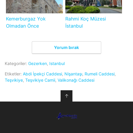
Kemerburgaz Yok
Rahmi Koç Müzesi
Olmadan Önce
İstanbul
Yorum bırak
Kategoriler:
Gezerken
,
Istanbul
Etiketler:
Abdi İpekçi Caddesi
,
Nişantaşı
,
Rumeli Caddesi
,
Teşvikiye
,
Teşvikiye Camii
,
Valikonağı Caddesi
↑