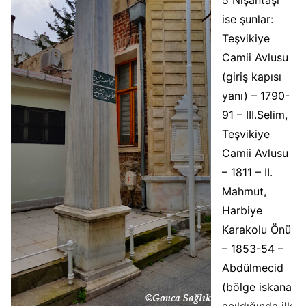
ise şunlar:
Teşvikiye
Camii Avlusu
(giriş kapısı
yanı) – 1790-
91 – III.Selim,
Teşvikiye
Camii Avlusu
– 1811 – II.
Mahmut,
Harbiye
Karakolu Önü
– 1853-54 –
Abdülmecid
(bölge iskana
açıldığında ilk