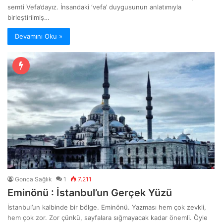
semti Vefa’dayız. İnsandaki ‘vefa’ duygusunun anlatımıyla
birleştirilmiş…
Devamını Oku »
Gonca Sağlık
1
7.211
Eminönü : İstanbul’un Gerçek Yüzü
İstanbul’un kalbinde bir bölge. Eminönü. Yazması hem çok zevkli,
hem çok zor. Zor çünkü, sayfalara sığmayacak kadar önemli. Öyle