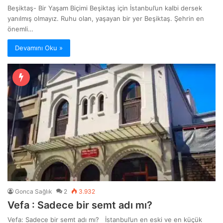
Beşiktaş- Bir Yaşam Biçimi Beşiktaş için İstanbul’un kalbi dersek
yanılmış olmayız. Ruhu olan, yaşayan bir yer Beşiktaş. Şehrin en
önemli…
Devamını Oku »
Gonca Sağlık
2
3.932
Vefa : Sadece bir semt adı mı?
Vefa: Sadece bir semt adı mı? İstanbul’un en eski ve en küçük