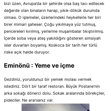
bizi üzen, Avrupa’da bir şehirde olsa baş tacı edilecek
değerde olan binaların harap, yıkık-dökük durumda
olması. O işlemeler, üzerlerindeki heykellerle her biri
birer mimari şaheser. Çoğu yıkılmaya yüz tutmuş,
pencereleri kırılmış, yerlerine muşambalar tıkıştırılmış.
İçerde soba veya ateş yakıldığını gösteren simsiyah
isler duvarları boyamış. Koskoca bir tarih her türlü
riske açık halde duruyor.
Eminönü : Yeme ve içme
Gezdiniz, yoruldunuz bir yemek molası vermek
istediniz. Dört bir taraf restoran. Büyük Postane’nin
arka sokağı dönerci dolu. Sokak aralarında börekçiler,
pideciler. Ne ararsanız var.