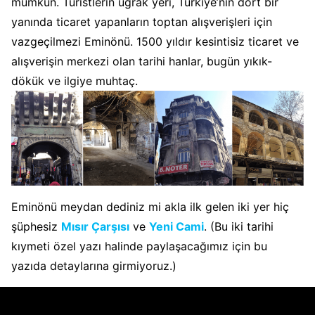
mümkün. Turistlerin uğrak yeri, Türkiye’nin dört bir
yanında ticaret yapanların toptan alışverişleri için
vazgeçilmezi Eminönü. 1500 yıldır kesintisiz ticaret ve
alışverişin merkezi olan tarihi hanlar, bugün yıkık-
dökük ve ilgiye muhtaç.
Eminönü meydan dediniz mi akla ilk gelen iki yer hiç
şüphesiz
Mısır Çarşısı
ve
Yeni Cami
. (Bu iki tarihi
kıymeti özel yazı halinde paylaşacağımız için bu
yazıda detaylarına girmiyoruz.)