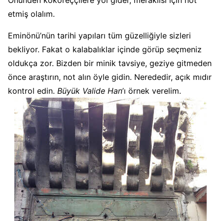
Önünden kokoreççilere yol gider, meraklısı için not
etmiş olalım.
Eminönü’nün tarihi yapıları tüm güzelliğiyle sizleri
bekliyor. Fakat o kalabalıklar içinde görüp seçmeniz
oldukça zor. Bizden bir minik tavsiye, geziye gitmeden
önce araştırın, not alın öyle gidin. Nerededir, açık mıdır
kontrol edin.
Büyük Valide Han
’ı örnek verelim.